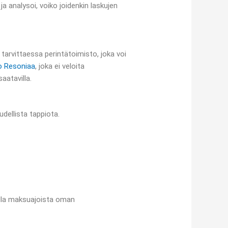
ja analysoi, voiko joidenkin laskujen
tarvittaessa perintätoimisto, joka voi
o Resoniaa
, joka ei veloita
aatavilla.
dellista tappiota.
ella maksuajoista oman