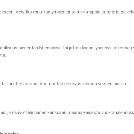
eseen. Voisitko muuttaa yrityksesi toimintatapoja ja tarjota palvel
suus pienentää lyhennyksiä tai jättää lainan lyhennys kokonaan väli
ta.
iitä tarvitse nostaa. Voit nostaa ne myös kolmen vuoden sisällä.
aasi ja neuvottele hänen kanssaan määräaikaisesta vuokranalennuks