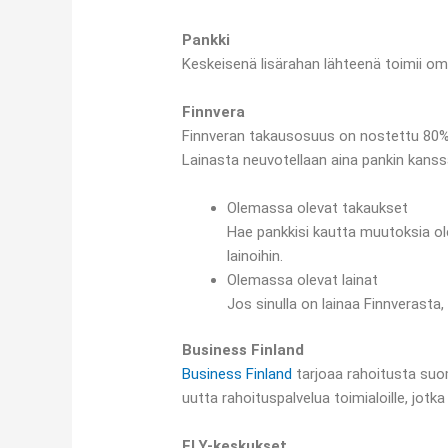
Pankki
Keskeisenä lisärahan lähteenä toimii oma
Finnvera
Finnveran takausosuus on nostettu 80%:i
Lainasta neuvotellaan aina pankin kanss
Olemassa olevat takaukset
Hae pankkisi kautta muutoksia ol
lainoihin.
Olemassa olevat lainat
Jos sinulla on lainaa Finnverasta
Business Finland
Business Finland
tarjoaa rahoitusta suoma
uutta rahoituspalvelua toimialoille, jotk
ELY-keskukset