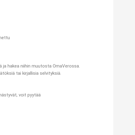
nnettu
rä ja hakea niihin muutosta OmaVerossa.
ksiä tai kirjallisia selvityksiä.
hästyvät, voit pyytää