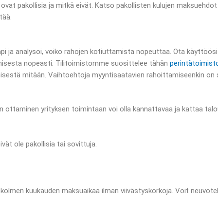
ä ovat pakollisia ja mitkä eivät. Katso pakollisten kulujen maksuehdot 
tää.
 ja analysoi, voiko rahojen kotiuttamista nopeuttaa. Ota käyttöösi 
misesta nopeasti. Tilitoimistomme suosittelee tähän
perintätoimist
sestä mitään. Vaihtoehtoja myyntisaatavien rahoittamiseenkin on s
n ottaminen yrityksen toimintaan voi olla kannattavaa ja kattaa talou
vät ole pakollisia tai sovittuja.
-kolmen kuukauden maksuaikaa ilman viivästyskorkoja. Voit neuvot