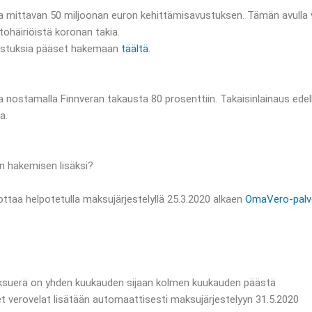
ta mittavan 50 miljoonan euron kehittämisavustuksen. Tämän avulla 
tohäiriöistä koronan takia.
avustuksia pääset hakemaan
täältä.
a nostamalla Finnveran takausta 80 prosenttiin. Takaisinlainaus edelly
a.
en hakemisen lisäksi?
ttaa helpotetulla maksujärjestelyllä 25.3.2020 alkaen
OmaVero-palv
ksuerä on yhden kuukauden sijaan kolmen kuukauden päästä
et verovelat lisätään automaattisesti maksujärjestelyyn 31.5.2020