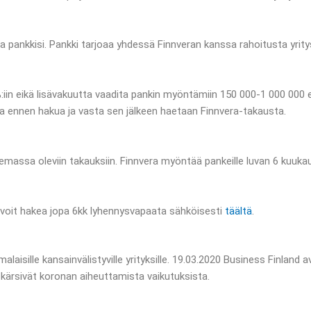
 pankkisi. Pankki tarjoaa yhdessä Finnveran kanssa rahoitusta yritys
in eikä lisävakuutta vaadita pankin myöntämiin 150 000-1 000 000 e
a ennen hakua ja vasta sen jälkeen haetaan Finnvera-takausta.
emassa oleviin takauksiin. Finnvera myöntää pankeille luvan 6 kuu
, voit hakea jopa 6kk lyhennysvapaata sähköisesti
täältä
.
laisille kansainvälistyville yrityksille. 19.03.2020 Business Finland av
a kärsivät koronan aiheuttamista vaikutuksista.