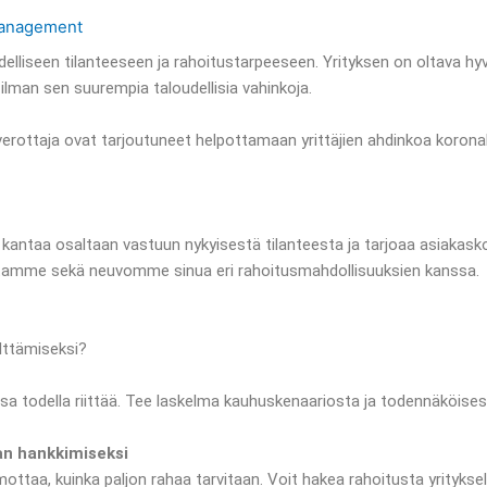
anagement
lliseen tilanteeseen ja rahoitustarpeeseen. Yrityksen on oltava hyvi
 ilman sen suurempia taloudellisia vahinkoja.
 verottaja ovat tarjoutuneet helpottamaan yrittäjien ahdinkoa koronak
ntaa osaltaan vastuun nykyisestä tilanteesta ja tarjoaa asiakasko
stamme sekä neuvomme sinua eri rahoitusmahdollisuuksien kanssa.
älttämiseksi?
sa todella riittää. Tee laskelma kauhuskenaariosta ja todennäköises
han hankkimiseksi
taa, kuinka paljon rahaa tarvitaan. Voit hakea rahoitusta yrityksel