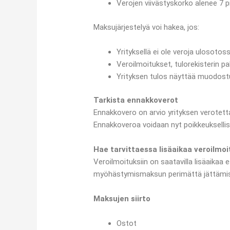
Verojen viivästyskorko alenee 7 p
Maksujärjestelyä voi hakea, jos:
Yrityksellä ei ole veroja ulosotos
Veroilmoitukset, tulorekisterin pa
Yrityksen tulos näyttää muodost
Tarkista ennakkoverot
Ennakkovero on arvio yrityksen verotet
Ennakkoveroa voidaan nyt poikkeuksellisest
Hae tarvittaessa lisäaikaa veroilmoi
Veroilmoituksiin on saatavilla lisäaikaa
myöhästymismaksun perimättä jättämis
Maksujen siirto
Ostot