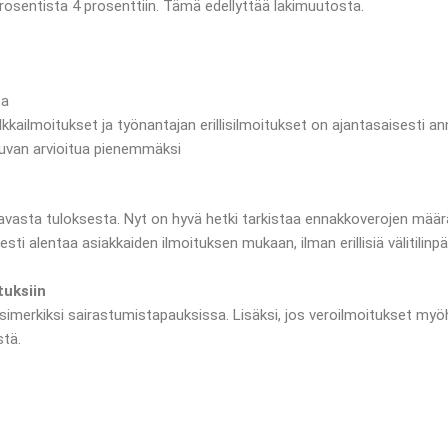
rosentista 4 prosenttiin. Tämä edellyttää lakimuutosta.
sa
lkkailmoitukset ja työnantajan erillisilmoitukset on ajantasaisesti a
uvan arvioitua pienemmäksi
tavasta tuloksesta. Nyt on hyvä hetki tarkistaa ennakkoverojen mää
i alentaa asiakkaiden ilmoituksen mukaan, ilman erillisiä välitilinpäätö
tuksiin
 esimerkiksi sairastumistapauksissa. Lisäksi, jos veroilmoitukset myö
tä.