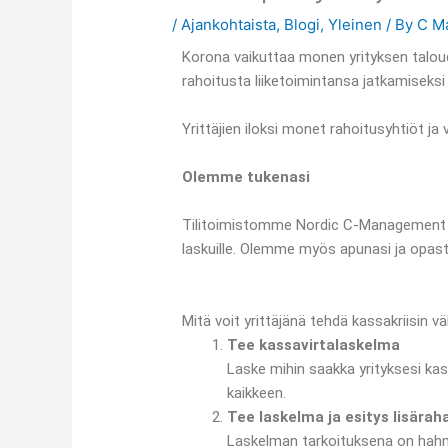
/
Ajankohtaista
,
Blogi
,
Yleinen
/ By
C M
Korona vaikuttaa monen yrityksen taloude
rahoitusta liiketoimintansa jatkamiseksi
Yrittäjien iloksi monet rahoitusyhtiöt ja
Olemme tukenasi
Tilitoimistomme Nordic C-Management ka
laskuille. Olemme myös apunasi ja opa
Mitä voit yrittäjänä tehdä kassakriisin v
Tee kassavirtalaskelma
Laske mihin saakka yrityksesi kas
kaikkeen.
Tee laskelma ja esitys lisära
Laskelman tarkoituksena on hahmot