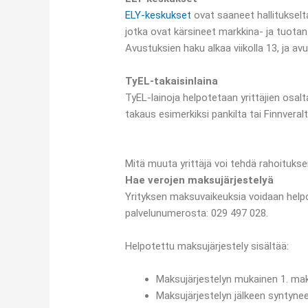
ELY-keskukset
ovat saaneet hallituksel
jotka ovat kärsineet markkina- ja tuotan
Avustuksien haku alkaa viikolla 13, ja 
TyEL-takaisinlaina
TyEL-lainoja helpotetaan yrittäjien osalt
takaus esimerkiksi pankilta tai Finnveralt
Mitä muuta yrittäjä voi tehdä rahoituks
Hae verojen maksujärjestelyä
Yrityksen maksuvaikeuksia voidaan helpo
palvelunumerosta: 029 497 028.
Helpotettu maksujärjestely sisältää:
Maksujärjestelyn mukainen 1. ma
Maksujärjestelyn jälkeen syntyne