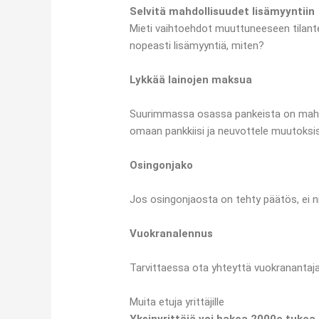
Selvitä mahdollisuudet lisämyyntiin
Mieti vaihtoehdot muuttuneeseen tilante
nopeasti lisämyyntiä, miten?
Lykkää lainojen maksua
Suurimmassa osassa pankeista on mahdolli
omaan pankkiisi ja neuvottele muutoksis
Osingonjako
Jos osingonjaosta on tehty päätös, ei n
Vuokranalennus
Tarvittaessa ota yhteyttä vuokranantaj
Muita etuja yrittäjille