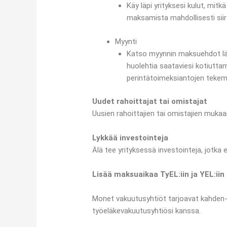
Käy läpi yrityksesi kulut, mitk
maksamista mahdollisesti siir
Myynti
Katso myynnin maksuehdot läpi
huolehtia saataviesi kotiutta
perintätoimeksiantojen tekemi
Uudet rahoittajat tai omistajat
Uusien rahoittajien tai omistajien mukaa
Lykkää investointeja
Älä tee yrityksessä investointeja, jotka ei
Lisää maksuaikaa TyEL:iin ja YEL:iin
Monet vakuutusyhtiöt tarjoavat kahden
työeläkevakuutusyhtiösi kanssa.