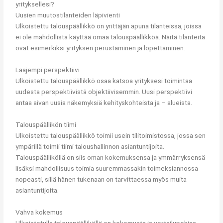
yrityksellesi?
Uusien muutostilanteiden läpivienti
Ulkoistettu talouspäällikkö on yrittäjän apuna tilanteissa, joissa
ei ole mahdollista käyttää omaa talouspäällikköä. Näitä tilanteita
ovat esimerkiksi yrityksen perustaminen ja lopettaminen.
Laajempi perspektiivi
Ulkoistettu talouspäällikkö osaa katsoa yrityksesi toimintaa
uudesta perspektiivistä objektiivisemmin. Uusi perspektiivi
antaa aivan uusia näkemyksiä kehityskohteista ja – alueista.
Talouspäällikön tiimi
Ulkoistettu talouspäällikkö toimii usein tilitoimistossa, jossa sen
ympärillä toimii tiimi taloushallinnon asiantuntijoita.
Talouspäälliköllä on siis oman kokemuksensa ja ymmärryksensä
lisäksi mahdollisuus toimia suuremmassakin toimeksiannossa
nopeasti, sillä hänen tukenaan on tarvittaessa myös muita
asiantuntijoita.
Vahva kokemus