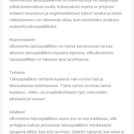
Ulkoistetulla talouspäälliköllä on kokemusta ja vertailupohjaa
pitkän kokemuksen avulla. Kokemuksen myötä on yritysten
erilaiset muutokset ja ongelmatilanteet tulleet tutuiksi ja niiden
ratkaiseminen vie vähemmän aikaa, kuin esimerkiksi yrityksen
sisäiseltä talouspäälliköltä.
Nopea sijainen
Ulkoistettu talouspäällikkö voi toimia sairastuneen tai osa-
aikaisen talouspäällikön nopeana sijaisena, sillä ulkoistettu
talouspäällikkö on tukenasi aina tarvittaessa.
Tehokas
Talouspäällikön tehtäviin kuuluvat vain sovitut työt ja
liiketoimintasi kehittäminen. Työtä varten sovitaan tarkat
kuukausi-, viikko- tai projektikohtaiset työt, sekä niiden
aikataulut ja vastuut.
Edullinen
Ulkoistetun talouspäällikön suurin etu on sen edullisuus, sillä
yrittäjänä maksat ainoastaan talouspäällikön tehokkaasta
työajasta silloin, kuin sitä tarvitset. Säästöt syntyvät, kun sinun ei