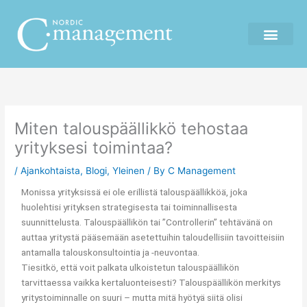
Skip
to
content
Miten talouspäällikkö tehostaa
yrityksesi toimintaa?
/
Ajankohtaista
,
Blogi
,
Yleinen
/ By
C Management
Monissa yrityksissä ei ole erillistä talouspäällikköä, joka
huolehtisi yrityksen strategisesta tai toiminnallisesta
suunnittelusta. Talouspäällikön tai ”Controllerin” tehtävänä on
auttaa yritystä pääsemään asetettuihin taloudellisiin tavoitteisiin
antamalla talouskonsultointia ja -neuvontaa.
Tiesitkö, että voit palkata ulkoistetun talouspäällikön
tarvittaessa vaikka kertaluonteisesti? Talouspäällikön merkitys
yritystoiminnalle on suuri – mutta mitä hyötyä siitä olisi