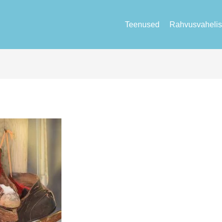
Teenused
Rahvusvahelis