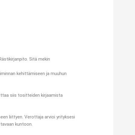
ästikirjanpito. Sitä mekin
etoiminnan kehittämiseen ja muuhun
ittaa siis tositteiden kirjaamista
en liittyen. Verottaja arvioi yrityksesi
attavaan kuntoon.