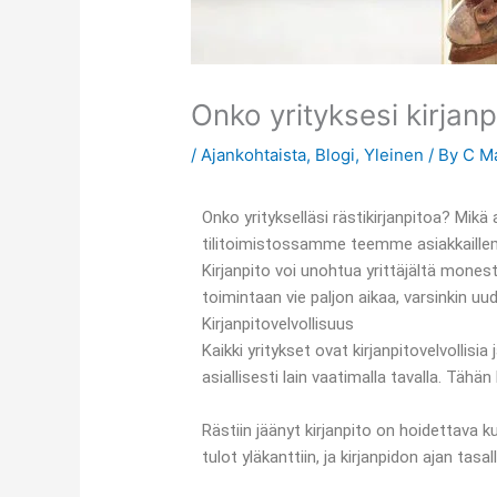
Onko yrityksesi kirjanp
/
Ajankohtaista
,
Blogi
,
Yleinen
/ By
C M
Onko yritykselläsi rästikirjanpitoa? Mikä
tilitoimistossamme teemme asiakkaillemm
Kirjanpito voi unohtua yrittäjältä mone
toimintaan vie paljon aikaa, varsinkin uude
Kirjanpitovelvollisuus
Kaikki yritykset ovat kirjanpitovelvollisi
asiallisesti lain vaatimalla tavalla. Täh
Rästiin jäänyt kirjanpito on hoidettava k
tulot yläkanttiin, ja kirjanpidon ajan t