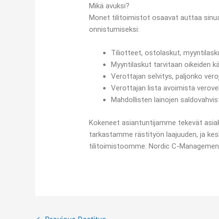
Mikä avuksi?
Monet tilitoimistot osaavat auttaa sinua 
onnistumiseksi:
Tiliotteet, ostolaskut, myyntilask
Myyntilaskut tarvitaan oikeiden k
Verottajan selvitys, paljonko ve
Verottajan lista avoimista verove
Mahdollisten lainojen saldovahvis
Kokeneet asiantuntijamme tekevät asiak
tarkastamme rästityön laajuuden, ja kes
tilitoimistoomme: Nordic C-Managemen