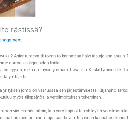
ito rästissä?
anagement
 avuksi? Asiantunteva tilitoimisto kannattaa hälyttää ajoissa apuun. R
e normaalin kirjanpidon lisäksi.
sta eri syystä, mikä on täysin ymmärrettävääkin. Keskittyminen liik
lta yrittäjältä.
a ja yrityksen johto on vastuussa sen järjestämisestä. Kirjanpito tarko
än kuuluu myös tilinpäätös ja veroilmoituksen tekeminen.
untoon viimeistään silloin, kun verottaja ottaa yhteyttä veroilmoitukse
asalle saattaminen on ainoa tapa saada verotus sinun kannaltasi kann