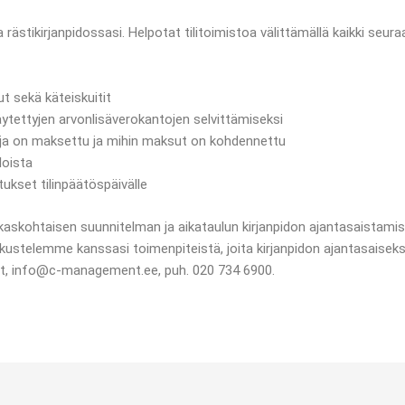
rästikirjanpidossasi. Helpotat tilitoimistoa välittämällä kaikki seura
ut sekä käteiskuitit
äytettyjen arvonlisäverokantojen selvittämiseksi
roja on maksettu ja mihin maksut on kohdennettu
loista
tukset tilinpäätöspäivälle
askohtaisen suunnitelman ja aikataulun kirjanpidon ajantasaistami
kustelemme kanssasi toimenpiteistä, joita kirjanpidon ajantasaiseks
t, info@c-management.ee, puh. 020 734 6900.