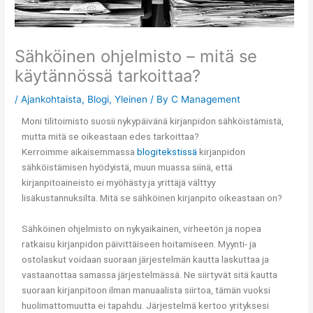
Sähköinen ohjelmisto – mitä se
käytännössä tarkoittaa?
/
Ajankohtaista
,
Blogi
,
Yleinen
/ By
C Management
Moni tilitoimisto suosii nykypäivänä kirjanpidon sähköistämistä,
mutta mitä se oikeastaan edes tarkoittaa?
Kerroimme aikaisemmassa
blogitekstissä
kirjanpidon
sähköistämisen hyödyistä, muun muassa siinä, että
kirjanpitoaineisto ei myöhästy ja yrittäjä välttyy
lisäkustannuksilta. Mitä se sähköinen kirjanpito oikeastaan on?
Sähköinen ohjelmisto on nykyaikainen, virheetön ja nopea
ratkaisu kirjanpidon päivittäiseen hoitamiseen. Myynti- ja
ostolaskut voidaan suoraan järjestelmän kautta laskuttaa ja
vastaanottaa samassa järjestelmässä. Ne siirtyvät sitä kautta
suoraan kirjanpitoon ilman manuaalista siirtoa, tämän vuoksi
huolimattomuutta ei tapahdu. Järjestelmä kertoo yrityksesi