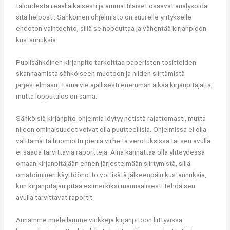
taloudesta reaaliaikaisesti ja ammattilaiset osaavat analysoida
sitä helposti. Sähköinen ohjelmisto on suurelle yritykselle
ehdoton vaihtoehto, sillä se nopeuttaa ja vähentää kirjanpidon
kustannuksia.
Puolisähköinen kirjanpito tarkoittaa paperisten tositteiden
skannaamista sähköiseen muotoon ja niiden siirtämistä
järjestelmään. Tämä vie ajallisesti enemmän aikaa kirjanpitäjältä,
mutta lopputulos on sama.
Sähköisiä kirjanpito-ohjelmia löytyy netistä rajattomasti, mutta
niiden ominaisuudet voivat olla puutteellisia. Ohjelmissa ei olla
välttämättä huomioitu pieniä virheitä verotuksissa tai sen avulla
ei saada tarvittavia raportteja. Aina kannattaa olla yhteydessä
omaan kirjanpitäjään ennen järjestelmään siirtymistä, sillä
omatoiminen käyttöönotto voi lisätä jälkeenpäin kustannuksia,
kun kirjanpitäjän pitää esimerkiksi manuaalisesti tehdä sen
avulla tarvittavat raportit.
Annamme mielellämme vinkkejä kirjanpitoon liittyvissä