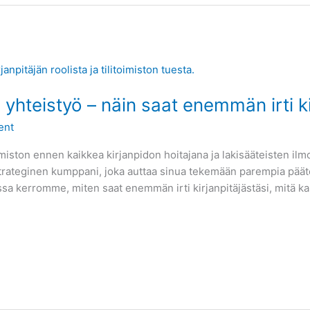
on yhteistyö – näin saat enemmän irti k
ent
oimiston ennen kaikkea kirjanpidon hoitajana ja lakisääteisten il
strateginen kumppani, joka auttaa sinua tekemään parempia päätö
ssa kerromme, miten saat enemmän irti kirjanpitäjästäsi, mitä ka