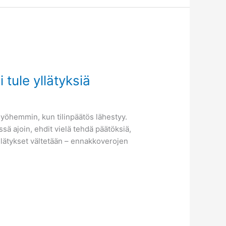
tule yllätyksiä
myöhemmin, kun tilinpäätös lähestyy.
ssä ajoin, ehdit vielä tehdä päätöksiä,
Yllätykset vältetään – ennakkoverojen