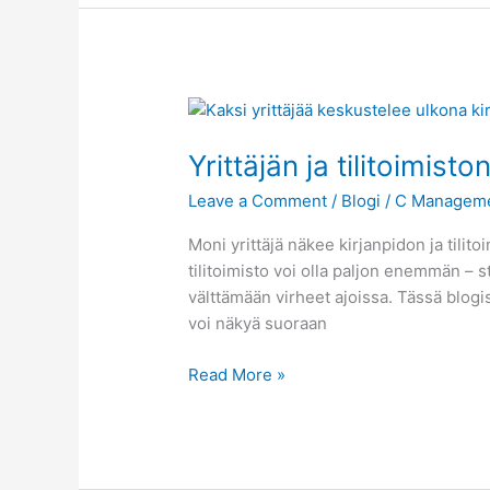
Yrittäjän
ja
Yrittäjän ja tilitoimist
tilitoimiston
yhteistyö
Leave a Comment
/
Blogi
/
C Managem
–
näin
Moni yrittäjä näkee kirjanpidon ja tilit
saat
tilitoimisto voi olla paljon enemmän – 
enemmän
välttämään virheet ajoissa. Tässä blogi
irti
voi näkyä suoraan
kirjanpitäjästäsi
Read More »