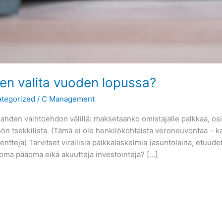
ten valita vuoden lopussa?
tegorized
/
C Management
kahden vaihtoehdon välillä: maksetaanko omistajalle palkkaa, o
nnön tsekkilista. (Tämä ei ole henkilökohtaista veroneuvontaa – 
tteja) Tarvitset virallisia palkkalaskelmia (asuntolaina, etuud
 oma pääoma eikä akuutteja investointeja? […]