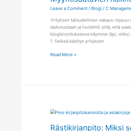
se
Leave a Comment
/
Blogi
/
C Managem
on
avain
Yrityksen taloudellinen vakaus riippuu 
yrityksesi
laskutustaan ja huolehtii siitä, että sa
kassavirran
blogikirjoituksessa käymme läpi, miksi 
sujuvuuteen?
1. Selkeä käsitys yrityksen
Read More »
Rästikirjanpito:
Miksi
Rästikirjanpito: Miksi 
sen