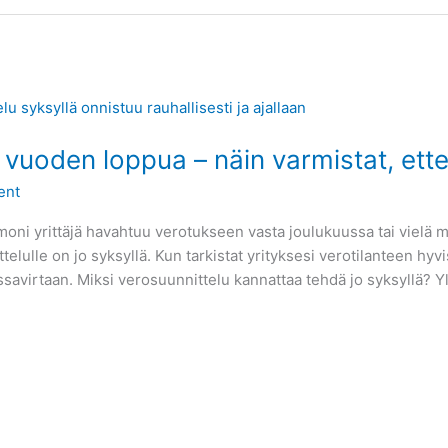
vuoden loppua – näin varmistat, ettei 
ent
moni yrittäjä havahtuu verotukseen vasta joulukuussa tai vielä 
lulle on jo syksyllä. Kun tarkistat yrityksesi verotilanteen hyvi
ssavirtaan. Miksi verosuunnittelu kannattaa tehdä jo syksyllä? 