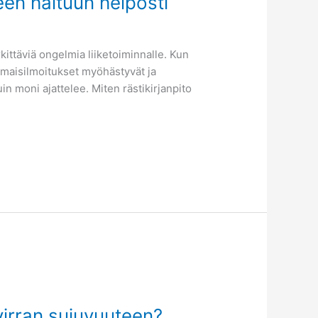
teen haltuun helposti
rkittäviä ongelmia liiketoiminnalle. Kun
nomaisilmoitukset myöhästyvät ja
n moni ajattelee. Miten rästikirjanpito
virran sujuvuuteen?