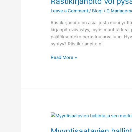
Rästikirjanpito voi pysä
Leave a Comment
/
Blogi
/
C Managem
Rästikirjanpito on asia, josta moni yrit
kirjanpito viivästyy, myös muut tärkeät
päätöksenteko perustuu arvailuun. Hyvä 
syntyy? Rästikirjanpito ei
Read More »
Myyntisaatavien
hallinta:
Myyntisaatavien hallin
Miksi