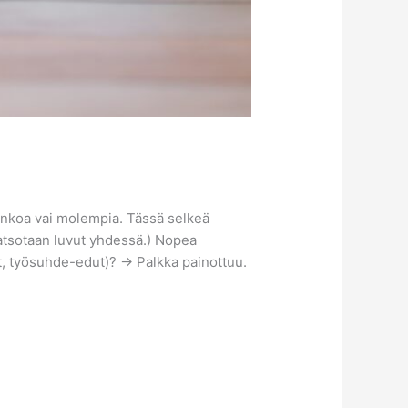
sinkoa vai molempia. Tässä selkeä
katsotaan luvut yhdessä.) Nopea
et, työsuhde-edut)? → Palkka painottuu.