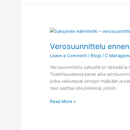
Verosuunnittelu
ennen
Verosuunnittelu ennen 
vuoden
loppua
Leave a Comment
/
Blogi
/
C Managem
–
näin
Verosuunnittelu syksyllä on tärkeää ja 
varmistat,
Todellisuudessa paras aika verosuunnitte
ettei
jotka vaikuttavat verojen määrään ja ka
tule
taso saattaa olla pielessä, jolloin
yllätyksiä
Read More »