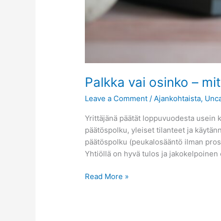
Palkka vai osinko – mi
Leave a Comment
/
Ajankohtaista
,
Unca
Yrittäjänä päätät loppuvuodesta usein 
päätöspolku, yleiset tilanteet ja käytä
päätöspolku (peukalosääntö ilman prosen
Yhtiöllä on hyvä tulos ja jakokelpoinen
Read More »