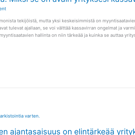
ent
monista tekijöistä, mutta yksi keskeisimmistä on myyntisaatavien 
atavat tulevat ajallaan, se voi välttää kassavirran ongelmat ja va
myyntisaatavien hallinta on niin tärkeää ja kuinka se auttaa yrit
sen ajantasaisuus on elintärkeää yrity