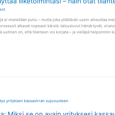
yttää liiketoimintasi – näin otat tilan
ent
täjä ei mielellään puhu – mutta joka yllättävän usein aiheuttaa me
 prosessit alkavat nopeasti kärsiä: talousluvut hämärtyvät, vira
uutinen on, että tilanteen voi korjata – ja vieläpä helpommin kui
ta: Miksi se on avain yrityksesi kassa