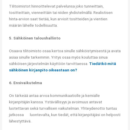
Tilitoimistot hinnoittelevat palvelunsa joko tunneittain,
tositteittain, vienneittäin tai niiden yhdistelmällä. Realistisen
hinta-arvion saat tietää, kun arvioit tositteiden ja vientien
määrän lähelle todellisuutta.
5. Sähköinen taloushallinto
Osaava tilitoimisto osaa kertoa sinulle sähköistymisestä ja avata
asiaa sinulle tarkemmin. Yritys osaa myös kouluttaa sinua
sähköisen järjestelmän käyttöön tarvittaessa.
Tiedätkö mitä
sähköinen kirjanpito oikeastaan on?
6. Ensivaikutelma
On tärkeää antaa arvoa kommunikaatiolle ja kemialle
kirjanpitäjän kanssa. Ystävällisyys ja avoimuus antavat
luotettavan sekä turvallisen vaikutelman. Yhteydenotto tuntuu
jatkossa luontevalta, kun tiedät, että kirjanpitäjäsi on helposti
lähestyttävä.