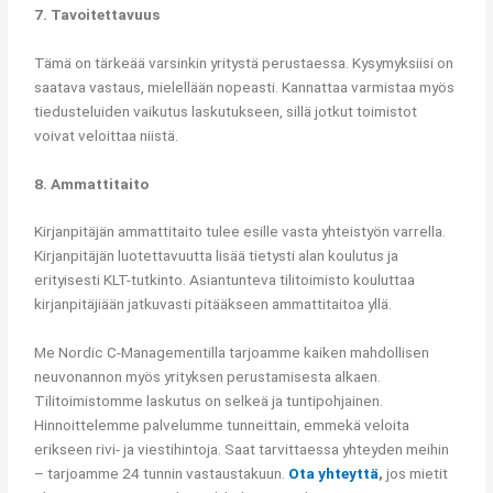
7. Tavoitettavuus
Tämä on tärkeää varsinkin yritystä perustaessa. Kysymyksiisi on
saatava vastaus, mielellään nopeasti. Kannattaa varmistaa myös
tiedusteluiden vaikutus laskutukseen, sillä jotkut toimistot
voivat veloittaa niistä.
8. Ammattitaito
Kirjanpitäjän ammattitaito tulee esille vasta yhteistyön varrella.
Kirjanpitäjän luotettavuutta lisää tietysti alan koulutus ja
erityisesti KLT-tutkinto. Asiantunteva tilitoimisto kouluttaa
kirjanpitäjiään jatkuvasti pitääkseen ammattitaitoa yllä.
Me Nordic C-Managementilla tarjoamme kaiken mahdollisen
neuvonannon myös yrityksen perustamisesta alkaen.
Tilitoimistomme laskutus on selkeä ja tuntipohjainen.
Hinnoittelemme palvelumme tunneittain, emmekä veloita
erikseen rivi- ja viestihintoja. Saat tarvittaessa yhteyden meihin
– tarjoamme 24 tunnin vastaustakuun.
Ota yhteyttä
,
jos mietit