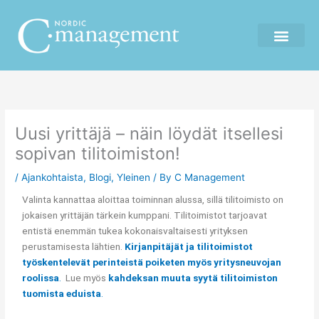
Skip
to
content
Uusi yrittäjä – näin löydät itsellesi
sopivan tilitoimiston!
/
Ajankohtaista
,
Blogi
,
Yleinen
/ By
C Management
Valinta kannattaa aloittaa toiminnan alussa, sillä tilitoimisto on
jokaisen yrittäjän tärkein kumppani. Tilitoimistot tarjoavat
entistä enemmän tukea kokonaisvaltaisesti yrityksen
perustamisesta lähtien.
Kirjanpitäjät ja tilitoimistot
työskentelevät perinteistä poiketen myös yritysneuvojan
roolissa
.
Lue myös
kahdeksan muuta syytä tilitoimiston
tuomista eduista
.